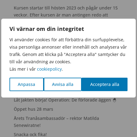
Kursen startar till hösten 2023 och pågår under 15
veckor. Efter kursen är man antingen redo att
fortsätta med sin företagsidé eller vidareutveckla
Vi värnar om din integritet
den med sin lokala Science park representant.
Vi använder cookies för att förbättra din surfupplevelse,
visa personliga annonser eller innehåll och analysera vår
trafik. Genom att klicka på "Acceptera alla" samtycker du
till vår användning av cookies.
Läs mer i vår
cookiepolicy
.
Senaste inläggen
Anpassa
Avvisa alla
Acceptera alla
Nu säger vi tack för det här läsåret!
Låt jakten börja! Operation: De förlorade äggen 🐣
Öppet hus 28 mars
Årets Tranåsambassadör – rektor Matilda
Senewiratne!
Snacka ock fika!