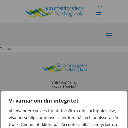
Skip
to
content
Testar
YDREVÄGEN 13
573 35 TRANÅS
INFO@SOMMENBYGDENSFOLKHOGSKOLA.SE
Vi värnar om din integritet
TEL.
0140 – 659 60
Vi använder cookies för att förbättra din surfupplevelse,
visa personliga annonser eller innehåll och analysera vår
trafik. Genom att klicka på "Acceptera alla" samtycker du
Powered by
Wisest