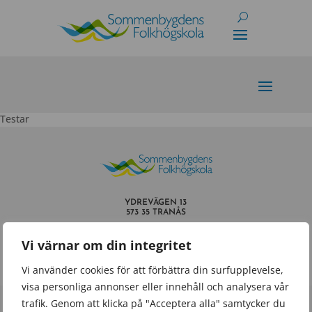
Skip
to
content
Testar
YDREVÄGEN 13
573 35 TRANÅS
INFO@SOMMENBYGDENSFOLKHOGSKOLA.SE
Vi värnar om din integritet
TEL.
0140 – 659 60
Vi använder cookies för att förbättra din surfupplevelse,
visa personliga annonser eller innehåll och analysera vår
trafik. Genom att klicka på "Acceptera alla" samtycker du
Powered by
Wisest