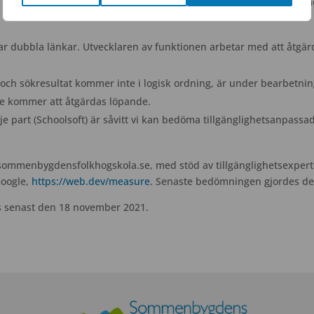
 AAA-nivån, när det bedöms som rimligt. Webbplatsen är testad me
har dubbla länkar. Utvecklaren av funktionen arbetar med att åtgä
 och sökresultat kommer inte i logisk ordning, är under bearbetnin
ade kommer att åtgärdas löpande.
dje part (Schoolsoft) är såvitt vi kan bedöma tillgänglighetsanpassad
ww.sommenbygdensfolkhogskola.se, med stöd av tillgänglighetsexper
Google,
https://web.dev/measure
. Senaste bedömningen gjordes de
s senast den 18 november 2021.