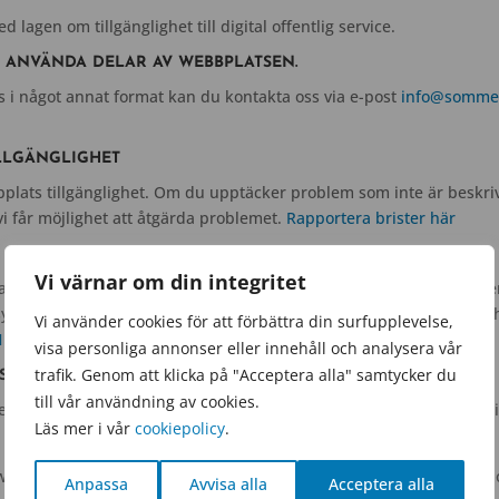
 lagen om tillgänglighet till digital offentlig service.
 ANVÄNDA DELAR AV WEBBPLATSEN.
 i något annat format kan du kontakta oss via e-post
info@sommen
ILLGÄNGLIGHET
bplats tillgänglighet. Om du upptäcker problem som inte är beskriv
vi får möjlighet att åtgärda problemet.
Rapportera brister här
Vi värnar om din integritet
nsvaret för tillsyn av lagen om tillgänglighet till digital offentlig
punkter kan du kontakta Myndigheten för digital förvaltning och
Vi använder cookies för att förbättra din surfupplevelse,
11 44 00
.
visa personliga annonser eller innehåll och analysera vår
trafik. Genom att klicka på "Acceptera alla" samtycker du
S TILLGÄNGLIGHET
till vår användning av cookies.
ed nivå AA i standarden Web Content Accessibility Guidelines version
Läs mer i vår
cookiepolicy
.
.sommenbygdensfolkhogskola.se, publicerades den 30 juni 2019 och
Anpassa
Avvisa alla
Acceptera alla