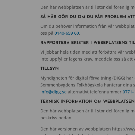
Den här webbplatsen är till stor del förenlig med
SÅ HÄR GÖR DU OM DU FÅR PROBLEM ATT
Om du behöver information från vår webbplats
oss på
0140-659 60
.
RAPPORTERA BRISTER I WEBBPLATSENS T
Vi jobbar hela tiden med att förbättra vår web
inte uppfyller lagens krav, meddela oss så att 
TILLSYN
Myndigheten för digital förvaltning (DIGG) har a
Sommenbygdens Folkhögskola hanterar dina syn
info@digg.se
alternativt telefonnummer
0771-
TEKNISK INFORMATION OM WEBBPLATSEN
Den här webbplatsen är till stor del förenlig m
beskrivs nedan.
Den här versionen av webbplatsen https://www