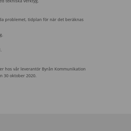
d tekniska verktyg.
rda problemet, tidplan för när det beräknas
g.
.
ter hos vår leverantör Byrån Kommunikation
n 30 oktober 2020.