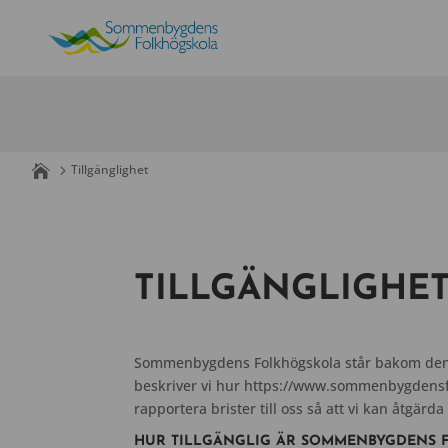
Skip
to
content
Tillgänglighet
TILLGÄNGLIGHE
Sommenbygdens Folkhögskola står bakom den h
beskriver vi hur https://www.sommenbygdensfo
rapportera brister till oss så att vi kan åtgärd
HUR TILLGÄNGLIG ÄR SOMMENBYGDENS 