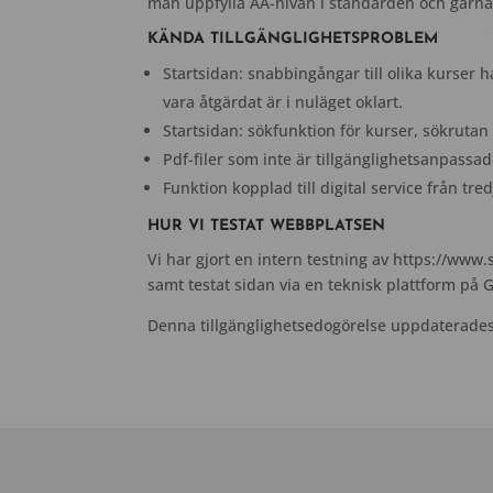
mån uppfylla AA-nivån i standarden och gärna
KÄNDA TILLGÄNGLIGHETSPROBLEM
Startsidan: snabbingångar till olika kurser 
vara åtgärdat är i nuläget oklart.
Startsidan: sökfunktion för kurser, sökrutan
Pdf-filer som inte är tillgänglighetsanpass
Funktion kopplad till digital service från tre
HUR VI TESTAT WEBBPLATSEN
Vi har gjort en intern testning av https://w
samt testat sidan via en teknisk plattform på 
Denna tillgänglighetsedogörelse uppdaterade