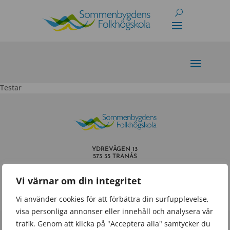
Skip
to
content
Testar
YDREVÄGEN 13
573 35 TRANÅS
INFO@SOMMENBYGDENSFOLKHOGSKOLA.SE
Vi värnar om din integritet
TEL.
0140 – 659 60
Vi använder cookies för att förbättra din surfupplevelse,
visa personliga annonser eller innehåll och analysera vår
trafik. Genom att klicka på "Acceptera alla" samtycker du
Powered by
Wisest