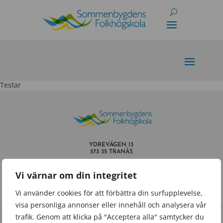
Skip
to
content
Testar
YDREVÄGEN 13
573 35 TRANÅS
INFO@SOMMENBYGDENSFOLKHOGSKOLA.SE
Vi värnar om din integritet
TEL.
0140 – 659 60
Vi använder cookies för att förbättra din surfupplevelse,
visa personliga annonser eller innehåll och analysera vår
trafik. Genom att klicka på "Acceptera alla" samtycker du
Powered by
Wisest