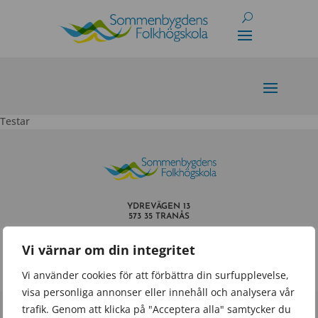
Skip
to
content
Testar
YDREVÄGEN 13
573 35 TRANÅS
INFO@SOMMENBYGDENSFOLKHOGSKOLA.SE
Vi värnar om din integritet
TEL.
0140 – 659 60
Vi använder cookies för att förbättra din surfupplevelse,
visa personliga annonser eller innehåll och analysera vår
trafik. Genom att klicka på "Acceptera alla" samtycker du
Powered by
Wisest