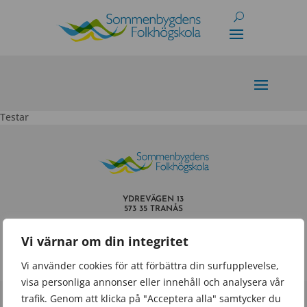
Skip
to
content
Testar
YDREVÄGEN 13
573 35 TRANÅS
INFO@SOMMENBYGDENSFOLKHOGSKOLA.SE
Vi värnar om din integritet
TEL.
0140 – 659 60
Vi använder cookies för att förbättra din surfupplevelse,
visa personliga annonser eller innehåll och analysera vår
trafik. Genom att klicka på "Acceptera alla" samtycker du
Powered by
Wisest