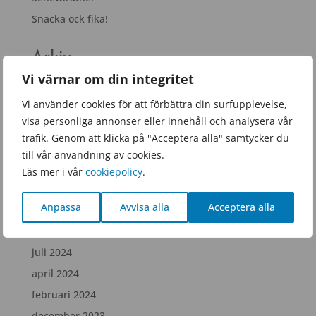
Snacka ock fika!
Arkiv
Vi värnar om din integritet
juni 2026
Vi använder cookies för att förbättra din surfupplevelse,
mars 2026
visa personliga annonser eller innehåll och analysera vår
januari 2026
trafik. Genom att klicka på "Acceptera alla" samtycker du
november 2025
till vår användning av cookies.
september 2025
Läs mer i vår
cookiepolicy
.
juni 2025
Anpassa
Avvisa alla
Acceptera alla
februari 2025
december 2024
juli 2024
april 2024
februari 2024
december 2023