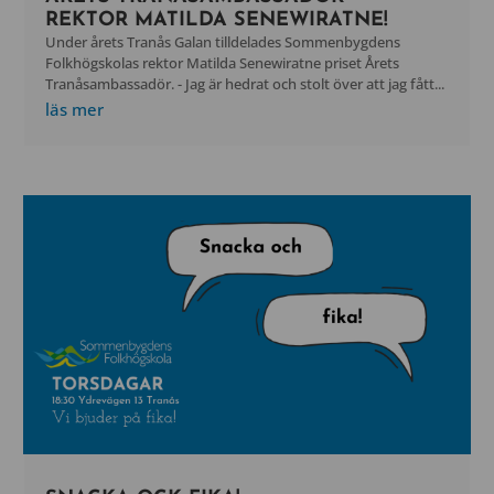
REKTOR MATILDA SENEWIRATNE!
Under årets Tranås Galan tilldelades Sommenbygdens
Folkhögskolas rektor Matilda Senewiratne priset Årets
Tranåsambassadör. - Jag är hedrat och stolt över att jag fått...
läs mer