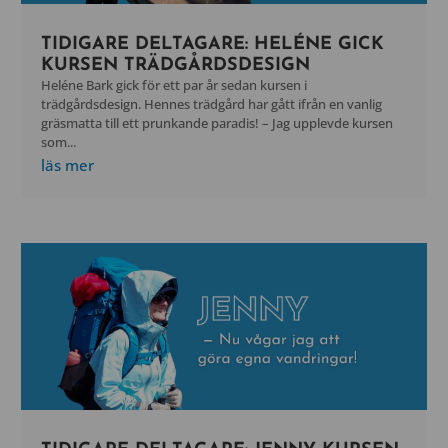
TIDIGARE DELTAGARE: HELÉNE GICK
KURSEN TRÄDGÅRDSDESIGN
Heléne Bark gick för ett par år sedan kursen i
trädgårdsdesign. Hennes trädgård har gått ifrån en vanlig
gräsmatta till ett prunkande paradis! – Jag upplevde kursen
som...
läs mer