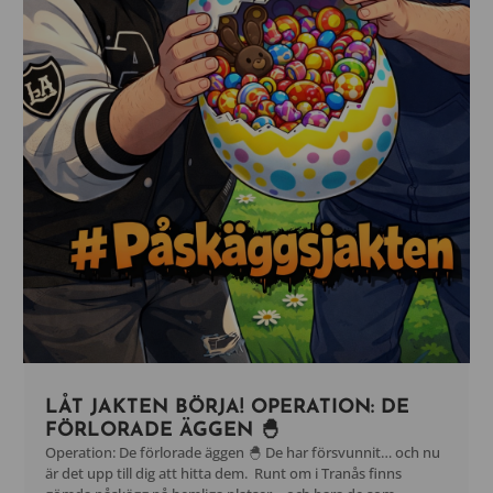
LÅT JAKTEN BÖRJA! OPERATION: DE
FÖRLORADE ÄGGEN 🐣
Operation: De förlorade äggen 🐣 De har försvunnit… och nu
är det upp till dig att hitta dem. Runt om i Tranås finns