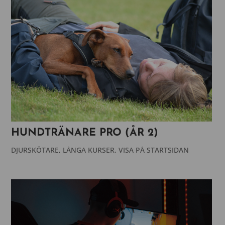
HUNDTRÄNARE PRO (ÅR 2)
DJURSKÖTARE
,
LÅNGA KURSER
,
VISA PÅ STARTSIDAN