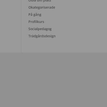
Odla din plats
Okategoriserade
På gång
Profilkurs
Socialpedagog
Trädgårdsdesign