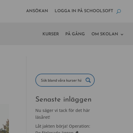
ANSÖKAN
LOGGA IN PÅ SCHOOLSOFT
KURSER
PÅ GÅNG
OM SKOLAN
Senaste inläggen
Nu säger vi tack för det här
läsåret!
Låt jakten börja! Operation:
De förlorade äggen 🐣