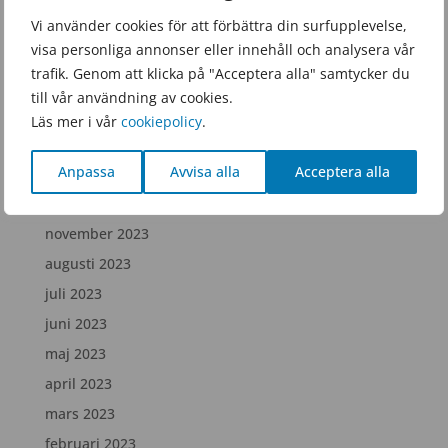
juni 2025
Vi använder cookies för att förbättra din surfupplevelse,
visa personliga annonser eller innehåll och analysera vår
februari 2025
trafik. Genom att klicka på "Acceptera alla" samtycker du
december 2024
till vår användning av cookies.
juli 2024
Läs mer i vår
cookiepolicy
.
april 2024
Anpassa
Avvisa alla
Acceptera alla
februari 2024
december 2023
november 2023
augusti 2023
juli 2023
juni 2023
maj 2023
april 2023
mars 2023
februari 2023