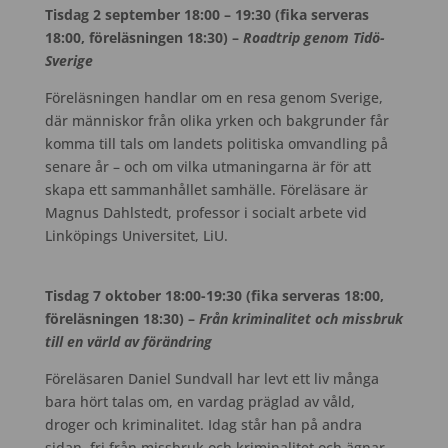
Tisdag 2 september 18:00 – 19:30 (fika serveras
18:00, föreläsningen 18:30) –
Roadtrip genom Tidö-
Sverige
Föreläsningen handlar om en resa genom Sverige,
där människor från olika yrken och bakgrunder får
komma till tals om landets politiska omvandling på
senare år – och om vilka utmaningarna är för att
skapa ett sammanhållet samhälle. Föreläsare är
Magnus Dahlstedt, professor i socialt arbete vid
Linköpings Universitet, LiU.
Tisdag 7 oktober 18:00-19:30 (fika serveras 18:00,
föreläsningen 18:30) –
Från kriminalitet och missbruk
till en värld av förändring
Föreläsaren Daniel Sundvall har levt ett liv många
bara hört talas om, en vardag präglad av våld,
droger och kriminalitet. Idag står han på andra
sidan, fri från missbruk och kriminalitet och ägnar