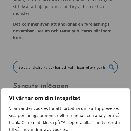
sitt liv åt att hjälpa andra att bryta destruktiva
mönster.
Det kommer även att anordnas en föreläsning i
november. Datum och tema publiceras här inom
kort.
Senaste inläggen
Nu säger vi tack för det här läsåret!
Vi värnar om din integritet
Låt jakten börja! Operation: De förlorade äggen 🐣
Vi använder cookies för att förbättra din surfupplevelse,
Öppet hus 28 mars
visa personliga annonser eller innehåll och analysera vår
trafik. Genom att klicka på "Acceptera alla" samtycker du
Årets Tranåsambassadör – rektor Matilda
till vår användning av cookies.
Senewiratne!