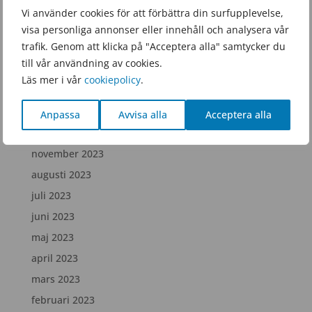
juni 2025
Vi använder cookies för att förbättra din surfupplevelse,
februari 2025
visa personliga annonser eller innehåll och analysera vår
trafik. Genom att klicka på "Acceptera alla" samtycker du
december 2024
till vår användning av cookies.
juli 2024
Läs mer i vår
cookiepolicy
.
april 2024
februari 2024
Anpassa
Avvisa alla
Acceptera alla
december 2023
november 2023
augusti 2023
juli 2023
juni 2023
maj 2023
april 2023
mars 2023
februari 2023