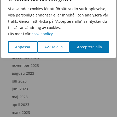
september 2025
Vi använder cookies för att förbättra din surfupplevelse,
juni 2025
visa personliga annonser eller innehåll och analysera vår
februari 2025
trafik. Genom att klicka på "Acceptera alla" samtycker du
december 2024
till vår användning av cookies.
Läs mer i vår
cookiepolicy
.
juli 2024
april 2024
Anpassa
Avvisa alla
Acceptera alla
februari 2024
december 2023
november 2023
augusti 2023
juli 2023
juni 2023
maj 2023
april 2023
mars 2023