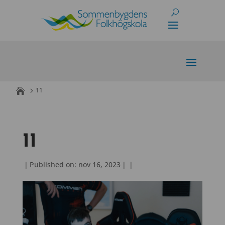
Skip
to
content
11
11
|
Published on: nov 16, 2023
|
|