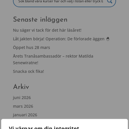
Senaste inläggen
Nu säger vi tack för det här läsåret!
Låt jakten börja! Operation: De förlorade äggen 🐣
Öppet hus 28 mars
Årets Tranåsambassadör – rektor Matilda
Senewiratne!
Snacka ock fika!
Arkiv
juni 2026
mars 2026
januari 2026
november 2025
Vi värnar om din integritet