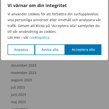
Vi värnar om din integritet
november 2025
Vi använder cookies för att förbättra din surfupplevelse,
september 2025
visa personliga annonser eller innehåll och analysera vår
juni 2025
trafik. Genom att klicka på "Acceptera alla" samtycker du
februari 2025
till vår användning av cookies.
december 2024
Läs mer i vår
cookiepolicy
.
juli 2024
Anpassa
Avvisa alla
Acceptera alla
april 2024
februari 2024
december 2023
november 2023
augusti 2023
juli 2023
juni 2023
maj 2023