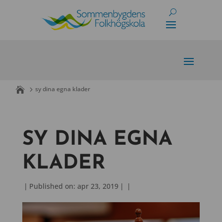
Skip
to
content
sy dina egna klader
SY DINA EGNA
KLADER
|
Published on: apr 23, 2019
|
|