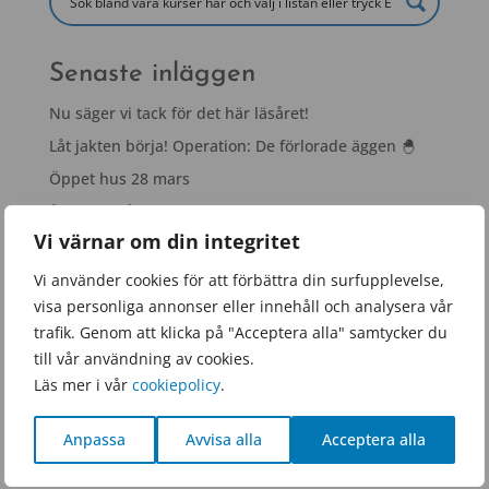
Senaste inläggen
Nu säger vi tack för det här läsåret!
Låt jakten börja! Operation: De förlorade äggen 🐣
Öppet hus 28 mars
Årets Tranåsambassadör – rektor Matilda
Senewiratne!
Vi värnar om din integritet
Snacka ock fika!
Vi använder cookies för att förbättra din surfupplevelse,
visa personliga annonser eller innehåll och analysera vår
Arkiv
trafik. Genom att klicka på "Acceptera alla" samtycker du
till vår användning av cookies.
juni 2026
Läs mer i vår
cookiepolicy
.
mars 2026
januari 2026
Anpassa
Avvisa alla
Acceptera alla
november 2025