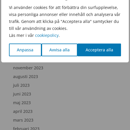
juni 2025
Vi använder cookies för att förbättra din surfupplevelse,
visa personliga annonser eller innehåll och analysera vår
februari 2025
trafik. Genom att klicka på "Acceptera alla" samtycker du
december 2024
till vår användning av cookies.
juli 2024
Läs mer i vår
cookiepolicy
.
april 2024
Anpassa
Avvisa alla
Acceptera alla
februari 2024
december 2023
november 2023
augusti 2023
juli 2023
juni 2023
maj 2023
april 2023
mars 2023
februari 2023