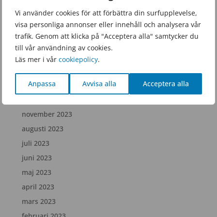
juni 2025
Vi använder cookies för att förbättra din surfupplevelse,
visa personliga annonser eller innehåll och analysera vår
februari 2025
trafik. Genom att klicka på "Acceptera alla" samtycker du
december 2024
till vår användning av cookies.
juli 2024
Läs mer i vår
cookiepolicy
.
april 2024
Anpassa
Avvisa alla
Acceptera alla
februari 2024
december 2023
november 2023
augusti 2023
juli 2023
juni 2023
maj 2023
april 2023
mars 2023
februari 2023