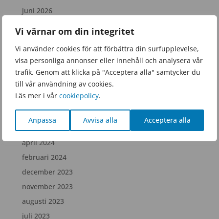
juni 2026
mars 2026
Vi värnar om din integritet
januari 2026
Vi använder cookies för att förbättra din surfupplevelse,
november 2025
visa personliga annonser eller innehåll och analysera vår
september 2025
trafik. Genom att klicka på "Acceptera alla" samtycker du
till vår användning av cookies.
juni 2025
Läs mer i vår
cookiepolicy
.
februari 2025
december 2024
Anpassa
Avvisa alla
Acceptera alla
juli 2024
april 2024
februari 2024
december 2023
november 2023
augusti 2023
juli 2023