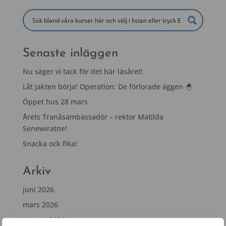
Senaste inläggen
Nu säger vi tack för det här läsåret!
Låt jakten börja! Operation: De förlorade äggen 🐣
Öppet hus 28 mars
Årets Tranåsambassadör – rektor Matilda
Senewiratne!
Snacka ock fika!
Arkiv
juni 2026
mars 2026
januari 2026