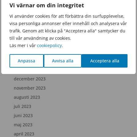
Vi värnar om din integritet
november 2025
september 2025
Vi använder cookies för att förbättra din surfupplevelse,
visa personliga annonser eller innehåll och analysera vår
juni 2025
trafik. Genom att klicka på "Acceptera alla" samtycker du
februari 2025
till vår användning av cookies.
december 2024
Läs mer i vår
cookiepolicy
.
juli 2024
april 2024
Anpassa
Avvisa alla
Acceptera alla
februari 2024
december 2023
november 2023
augusti 2023
juli 2023
juni 2023
maj 2023
april 2023