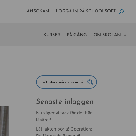
ANSÖKAN
LOGGA IN PÅ SCHOOLSOFT
KURSER
PÅ GÅNG
OM SKOLAN
Senaste inläggen
Nu säger vi tack för det här
läsåret!
Låt jakten börja! Operation:
De förlorade äggen 🐣