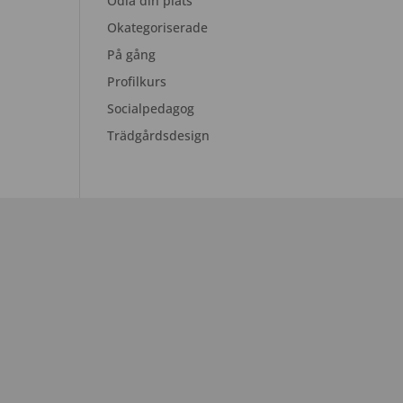
Odla din plats
Okategoriserade
På gång
Profilkurs
Socialpedagog
Trädgårdsdesign