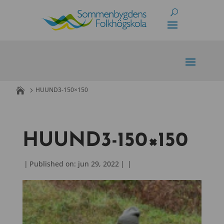
Skip
to
content
HUUND3-150×150
HUUND3-150×150
|
Published on: jun 29, 2022
|
|