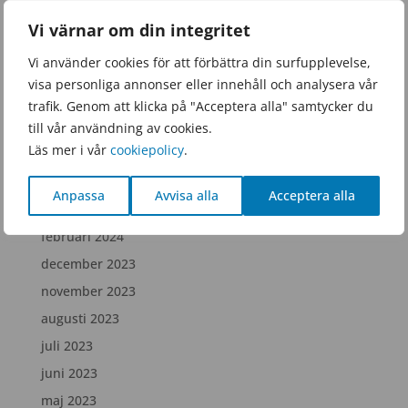
januari 2026
Vi värnar om din integritet
november 2025
Vi använder cookies för att förbättra din surfupplevelse,
september 2025
visa personliga annonser eller innehåll och analysera vår
juni 2025
trafik. Genom att klicka på "Acceptera alla" samtycker du
februari 2025
till vår användning av cookies.
Läs mer i vår
cookiepolicy
.
december 2024
juli 2024
Anpassa
Avvisa alla
Acceptera alla
april 2024
februari 2024
december 2023
november 2023
augusti 2023
juli 2023
juni 2023
maj 2023