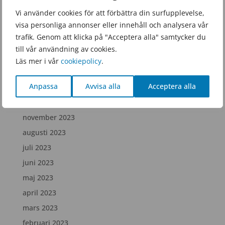
juni 2025
Vi använder cookies för att förbättra din surfupplevelse,
visa personliga annonser eller innehåll och analysera vår
februari 2025
trafik. Genom att klicka på "Acceptera alla" samtycker du
december 2024
till vår användning av cookies.
juli 2024
Läs mer i vår
cookiepolicy
.
april 2024
Anpassa
Avvisa alla
Acceptera alla
februari 2024
december 2023
november 2023
augusti 2023
juli 2023
juni 2023
maj 2023
april 2023
mars 2023
februari 2023