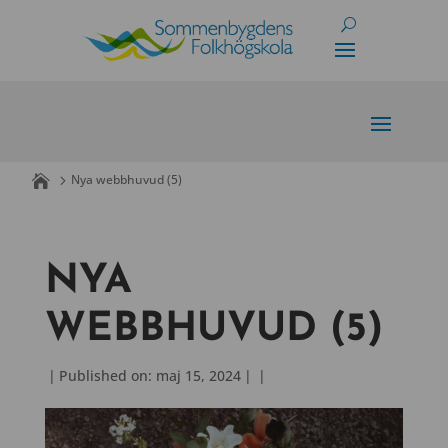
Skip
to
content
Nya webbhuvud (5)
NYA
WEBBHUVUD (5)
|
Published on: maj 15, 2024
|
|