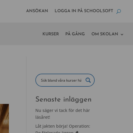
ANSÖKAN
LOGGA IN PÅ SCHOOLSOFT
KURSER
PÅ GÅNG
OM SKOLAN
Senaste inläggen
Nu säger vi tack för det här
läsåret!
Låt jakten börja! Operation:
De förlorade äggen 🐣