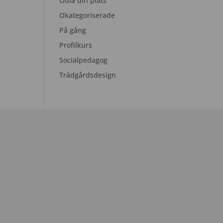
Odla din plats
Okategoriserade
På gång
Profilkurs
Socialpedagog
Trädgårdsdesign