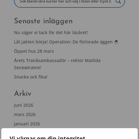
Senaste inläggen
Nu säger vi tack för det här läsåret!
Låt jakten börja! Operation: De förlorade äggen 🐣
Öppet hus 28 mars
Årets Tranåsambassadör – rektor Matilda
Senewiratne!
Snacka ock fika!
Arkiv
juni 2026
mars 2026
januari 2026
november 2025
Vi värnar om din integritet