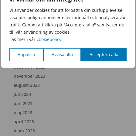
september 2025
Vi använder cookies för att förbättra din surfupplevelse,
juni 2025
visa personliga annonser eller innehåll och analysera vår
februari 2025
trafik. Genom att klicka på "Acceptera alla" samtycker du
december 2024
till vår användning av cookies.
Läs mer i vår
cookiepolicy
.
juli 2024
april 2024
Anpassa
Avvisa alla
Acceptera alla
februari 2024
december 2023
november 2023
augusti 2023
juli 2023
juni 2023
maj 2023
april 2023
mars 2023