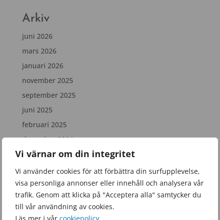
Arkiv
juni 2026
mars 2026
januari 2026
november 2025
september 2025
juni 2025
februari 2025
december 2024
Vi värnar om din integritet
juli 2024
april 2024
Vi använder cookies för att förbättra din surfupplevelse,
visa personliga annonser eller innehåll och analysera vår
februari 2024
trafik. Genom att klicka på "Acceptera alla" samtycker du
december 2023
till vår användning av cookies.
november 2023
Läs mer i vår
cookiepolicy
.