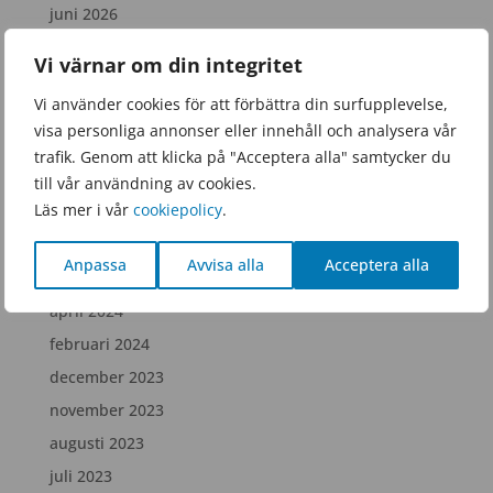
juni 2026
mars 2026
Vi värnar om din integritet
januari 2026
Vi använder cookies för att förbättra din surfupplevelse,
november 2025
visa personliga annonser eller innehåll och analysera vår
september 2025
trafik. Genom att klicka på "Acceptera alla" samtycker du
juni 2025
till vår användning av cookies.
Läs mer i vår
cookiepolicy
.
februari 2025
december 2024
Anpassa
Avvisa alla
Acceptera alla
juli 2024
april 2024
februari 2024
december 2023
november 2023
augusti 2023
juli 2023