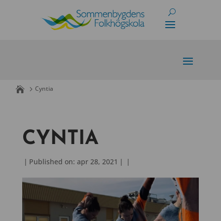
Skip
to
content
Cyntia
CYNTIA
|
Published on: apr 28, 2021
|
|