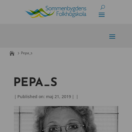
Skip
to
content
Pepa_s
PEPA_S
|
Published on: maj 21, 2019
|
|