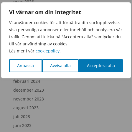
mars 2026
januari 2026
Vi värnar om din integritet
november 2025
Vi använder cookies för att förbättra din surfupplevelse,
september 2025
visa personliga annonser eller innehåll och analysera vår
trafik. Genom att klicka på "Acceptera alla" samtycker du
juni 2025
till vår användning av cookies.
februari 2025
Läs mer i vår
cookiepolicy
.
december 2024
juli 2024
Anpassa
Avvisa alla
Acceptera alla
april 2024
februari 2024
december 2023
november 2023
augusti 2023
juli 2023
juni 2023