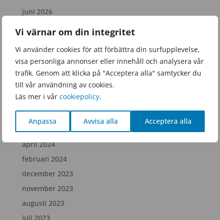
juni 2026
mars 2026
Vi värnar om din integritet
januari 2026
Vi använder cookies för att förbättra din surfupplevelse,
november 2025
visa personliga annonser eller innehåll och analysera vår
september 2025
trafik. Genom att klicka på "Acceptera alla" samtycker du
till vår användning av cookies.
juni 2025
Läs mer i vår
cookiepolicy
.
februari 2025
december 2024
Anpassa
Avvisa alla
Acceptera alla
juli 2024
april 2024
februari 2024
december 2023
november 2023
augusti 2023
juli 2023