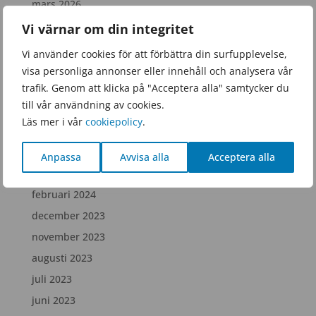
mars 2026
januari 2026
Vi värnar om din integritet
november 2025
Vi använder cookies för att förbättra din surfupplevelse,
september 2025
visa personliga annonser eller innehåll och analysera vår
trafik. Genom att klicka på "Acceptera alla" samtycker du
juni 2025
till vår användning av cookies.
februari 2025
Läs mer i vår
cookiepolicy
.
december 2024
juli 2024
Anpassa
Avvisa alla
Acceptera alla
april 2024
februari 2024
december 2023
november 2023
augusti 2023
juli 2023
juni 2023