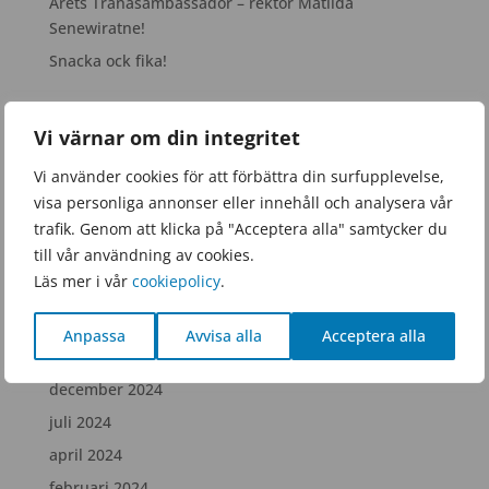
Årets Tranåsambassadör – rektor Matilda
Senewiratne!
Snacka ock fika!
Arkiv
Vi värnar om din integritet
juni 2026
Vi använder cookies för att förbättra din surfupplevelse,
mars 2026
visa personliga annonser eller innehåll och analysera vår
januari 2026
trafik. Genom att klicka på "Acceptera alla" samtycker du
till vår användning av cookies.
november 2025
Läs mer i vår
cookiepolicy
.
september 2025
juni 2025
Anpassa
Avvisa alla
Acceptera alla
februari 2025
december 2024
juli 2024
april 2024
februari 2024