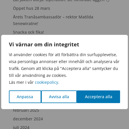
Öppet hus 28 mars
Årets Tranåsambassadör – rektor Matilda
Senewiratne!
Snacka ock fika!
Vi värnar om din integritet
Arkiv
Vi använder cookies för att förbättra din surfupplevelse,
juni 2026
visa personliga annonser eller innehåll och analysera vår
mars 2026
trafik. Genom att klicka på "Acceptera alla" samtycker du
till vår användning av cookies.
januari 2026
Läs mer i vår
cookiepolicy
.
november 2025
september 2025
Anpassa
Avvisa alla
Acceptera alla
juni 2025
februari 2025
december 2024
juli 2024