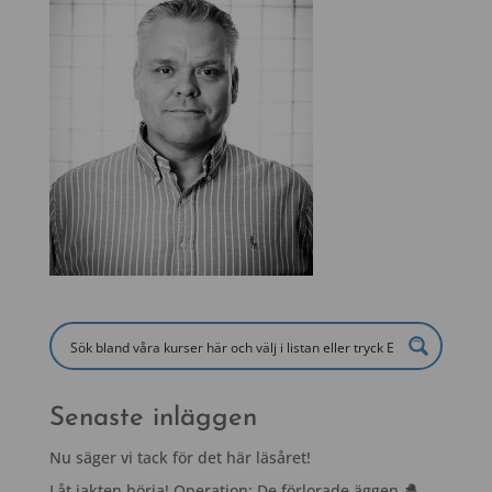
Senaste inläggen
Nu säger vi tack för det här läsåret!
Låt jakten börja! Operation: De förlorade äggen 🐣