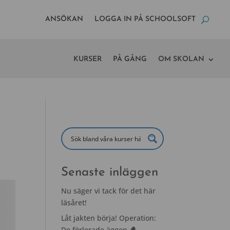
ANSÖKAN
LOGGA IN PÅ SCHOOLSOFT
KURSER
PÅ GÅNG
OM SKOLAN
Senaste inläggen
Nu säger vi tack för det här
läsåret!
Låt jakten börja! Operation:
De förlorade äggen 🐣