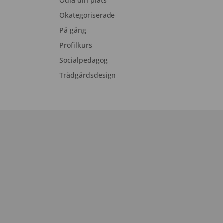
Odla din plats
Okategoriserade
På gång
Profilkurs
Socialpedagog
Trädgårdsdesign