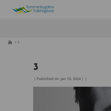
Skip
to
content
3
3
|
Published on: jan 10, 2024
|
|