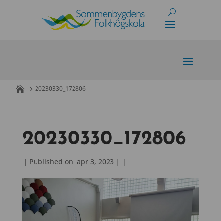
Skip
to
content
20230330_172806
20230330_172806
|
Published on: apr 3, 2023
|
|