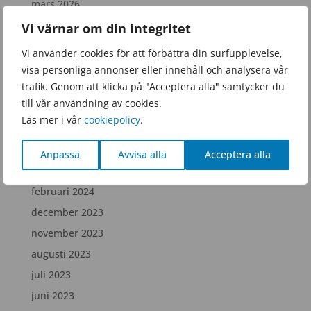
mars 2026
januari 2026
Vi värnar om din integritet
november 2025
Vi använder cookies för att förbättra din surfupplevelse,
september 2025
visa personliga annonser eller innehåll och analysera vår
trafik. Genom att klicka på "Acceptera alla" samtycker du
juni 2025
till vår användning av cookies.
februari 2025
Läs mer i vår
cookiepolicy
.
december 2024
juli 2024
Anpassa
Avvisa alla
Acceptera alla
april 2024
februari 2024
december 2023
november 2023
augusti 2023
juli 2023
juni 2023