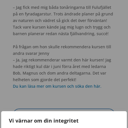
– Jag fick med mig båda tonåringarna till Fulufjället
på en fyradagarstur. Trots ändrade planer på grund
av naturen och vädret så gick det över förväntan!
Tack vare kursen kände jag mig lugn och trygg och
barnen planerar redan nästa fjällvandring, succé!
På frågan om hon skulle rekommendera kursen till
andra svarar Jenny
– Ja, jag rekommenderar varmt den här kursen! Jag
hade riktigt kul där i juni förra året med ledarna
Bob, Magnus och dom andra deltagarna. Det var
helheten som gjorde det perfekt!
Du kan läsa mer om kursen och söka den här.
Vi värnar om din integritet