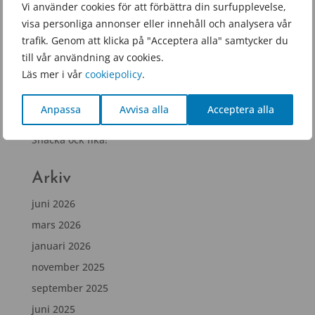
Vi använder cookies för att förbättra din surfupplevelse,
Senaste inläggen
visa personliga annonser eller innehåll och analysera vår
Nu säger vi tack för det här läsåret!
trafik. Genom att klicka på "Acceptera alla" samtycker du
till vår användning av cookies.
Låt jakten börja! Operation: De förlorade äggen 🐣
Läs mer i vår
cookiepolicy
.
Öppet hus 28 mars
Årets Tranåsambassadör – rektor Matilda
Anpassa
Avvisa alla
Acceptera alla
Senewiratne!
Snacka ock fika!
Arkiv
juni 2026
mars 2026
januari 2026
november 2025
september 2025
juni 2025