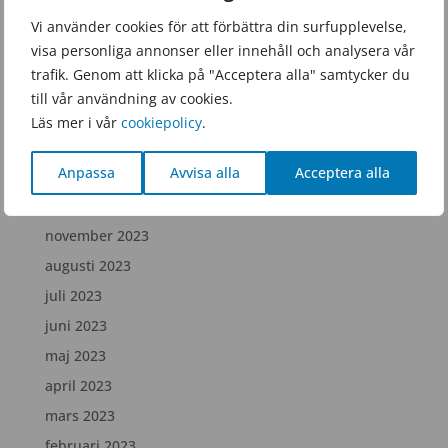
juni 2025
Vi använder cookies för att förbättra din surfupplevelse,
visa personliga annonser eller innehåll och analysera vår
februari 2025
trafik. Genom att klicka på "Acceptera alla" samtycker du
december 2024
till vår användning av cookies.
juli 2024
Läs mer i vår
cookiepolicy
.
april 2024
Anpassa
Avvisa alla
Acceptera alla
februari 2024
december 2023
november 2023
augusti 2023
juli 2023
juni 2023
maj 2023
april 2023
mars 2023
februari 2023