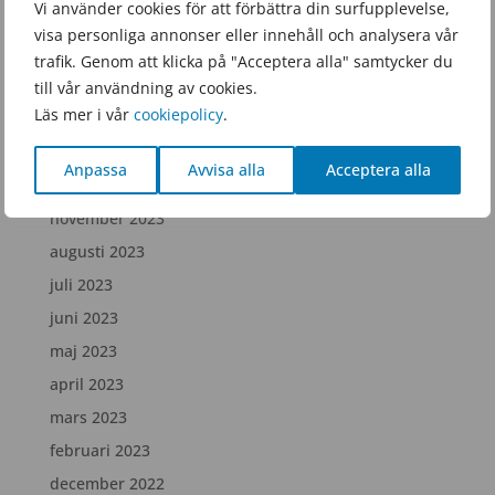
Vi använder cookies för att förbättra din surfupplevelse,
februari 2025
visa personliga annonser eller innehåll och analysera vår
december 2024
trafik. Genom att klicka på "Acceptera alla" samtycker du
juli 2024
till vår användning av cookies.
Läs mer i vår
cookiepolicy
.
april 2024
februari 2024
Anpassa
Avvisa alla
Acceptera alla
december 2023
november 2023
augusti 2023
juli 2023
juni 2023
maj 2023
april 2023
mars 2023
februari 2023
december 2022