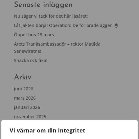
Senaste inläggen
Nu säger vi tack för det här läsåret!
Låt jakten börja! Operation: De förlorade äggen 🐣
Öppet hus 28 mars
Årets Tranåsambassadör – rektor Matilda
Senewiratne!
Snacka ock fika!
Arkiv
juni 2026
mars 2026
januari 2026
november 2025
september 2025
Vi värnar om din integritet
juni 2025