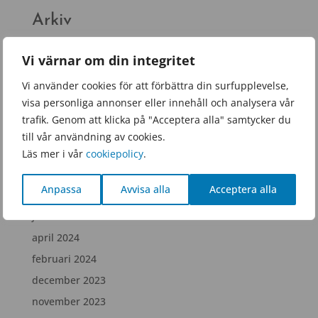
Arkiv
juni 2026
Vi värnar om din integritet
mars 2026
Vi använder cookies för att förbättra din surfupplevelse,
januari 2026
visa personliga annonser eller innehåll och analysera vår
november 2025
trafik. Genom att klicka på "Acceptera alla" samtycker du
september 2025
till vår användning av cookies.
juni 2025
Läs mer i vår
cookiepolicy
.
februari 2025
Anpassa
Avvisa alla
Acceptera alla
december 2024
juli 2024
april 2024
februari 2024
december 2023
november 2023