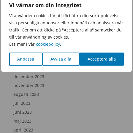
Vi värnar om din integritet
november 2025
september 2025
Vi använder cookies för att förbättra din surfupplevelse,
visa personliga annonser eller innehåll och analysera vår
juni 2025
trafik. Genom att klicka på "Acceptera alla" samtycker du
februari 2025
till vår användning av cookies.
december 2024
Läs mer i vår
cookiepolicy
.
juli 2024
april 2024
Anpassa
Avvisa alla
Acceptera alla
februari 2024
december 2023
november 2023
augusti 2023
juli 2023
juni 2023
maj 2023
april 2023