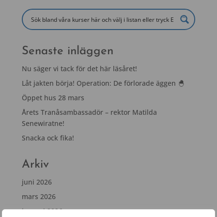
Senaste inläggen
Nu säger vi tack för det här läsåret!
Låt jakten börja! Operation: De förlorade äggen 🐣
Öppet hus 28 mars
Årets Tranåsambassadör – rektor Matilda
Senewiratne!
Snacka ock fika!
Arkiv
juni 2026
mars 2026
januari 2026