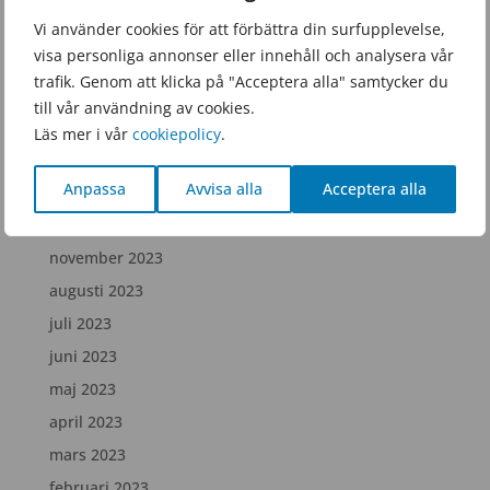
juni 2025
Vi använder cookies för att förbättra din surfupplevelse,
visa personliga annonser eller innehåll och analysera vår
februari 2025
trafik. Genom att klicka på "Acceptera alla" samtycker du
december 2024
till vår användning av cookies.
juli 2024
Läs mer i vår
cookiepolicy
.
april 2024
Anpassa
Avvisa alla
Acceptera alla
februari 2024
december 2023
november 2023
augusti 2023
juli 2023
juni 2023
maj 2023
april 2023
mars 2023
februari 2023