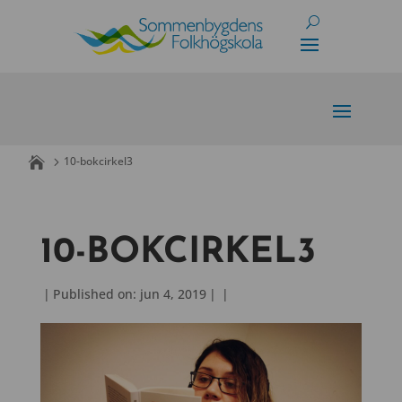
Skip
to
content
10-bokcirkel3
10-BOKCIRKEL3
|
Published on: jun 4, 2019
|
|