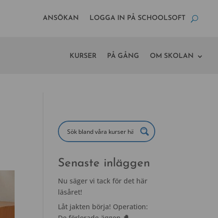
ANSÖKAN
LOGGA IN PÅ SCHOOLSOFT
KURSER
PÅ GÅNG
OM SKOLAN
Senaste inläggen
Nu säger vi tack för det här
läsåret!
Låt jakten börja! Operation:
De förlorade äggen 🐣