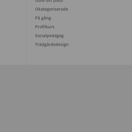
Odla din plats
Okategoriserade
På gång
Profilkurs
Socialpedagog
Trädgårdsdesign