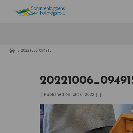
Skip
to
content
20221006_094915
20221006_09491
|
Published on: okt 6, 2022
|
|