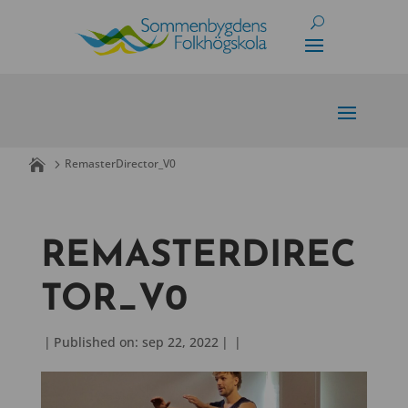
Skip
to
content
RemasterDirector_V0
REMASTERDIREC
TOR_V0
|
Published on: sep 22, 2022
|
|