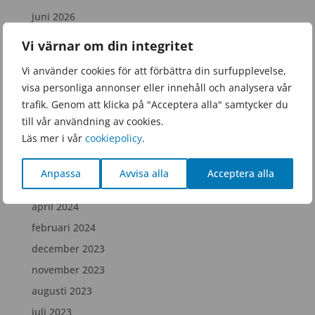
juni 2026
mars 2026
Vi värnar om din integritet
januari 2026
Vi använder cookies för att förbättra din surfupplevelse,
november 2025
visa personliga annonser eller innehåll och analysera vår
september 2025
trafik. Genom att klicka på "Acceptera alla" samtycker du
till vår användning av cookies.
juni 2025
Läs mer i vår
cookiepolicy
.
februari 2025
december 2024
Anpassa
Avvisa alla
Acceptera alla
juli 2024
april 2024
februari 2024
december 2023
november 2023
augusti 2023
juli 2023