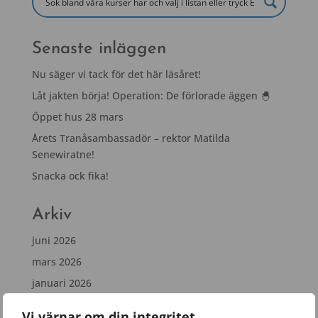
Senaste inläggen
Nu säger vi tack för det här läsåret!
Låt jakten börja! Operation: De förlorade äggen 🐣
Öppet hus 28 mars
Årets Tranåsambassadör – rektor Matilda
Senewiratne!
Snacka ock fika!
Arkiv
juni 2026
mars 2026
januari 2026
november 2025
Vi värnar om din integritet