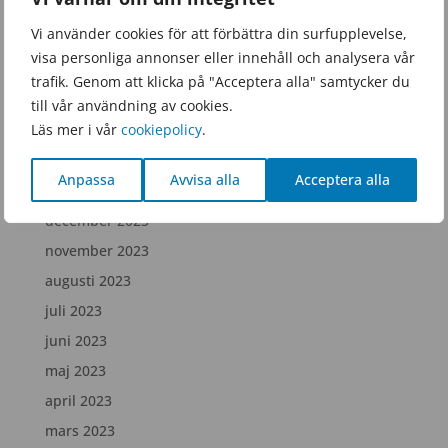
september 2025
Vi använder cookies för att förbättra din surfupplevelse,
juni 2025
visa personliga annonser eller innehåll och analysera vår
februari 2025
trafik. Genom att klicka på "Acceptera alla" samtycker du
december 2024
till vår användning av cookies.
Läs mer i vår
cookiepolicy
.
juli 2024
april 2024
Anpassa
Avvisa alla
Acceptera alla
februari 2024
december 2023
november 2023
augusti 2023
juli 2023
juni 2023
maj 2023
april 2023
mars 2023