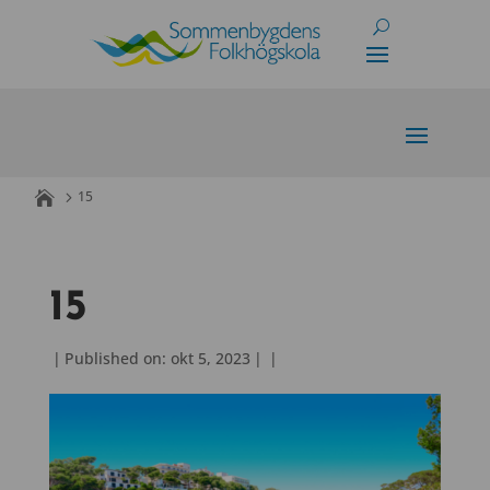
Skip
to
content
15
15
|
Published on: okt 5, 2023
|
|