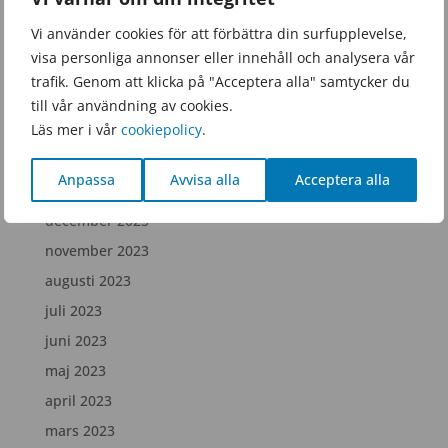
september 2025
Vi använder cookies för att förbättra din surfupplevelse,
juni 2025
visa personliga annonser eller innehåll och analysera vår
februari 2025
trafik. Genom att klicka på "Acceptera alla" samtycker du
december 2024
till vår användning av cookies.
Läs mer i vår
cookiepolicy
.
juli 2024
april 2024
Anpassa
Avvisa alla
Acceptera alla
februari 2024
december 2023
november 2023
augusti 2023
juli 2023
juni 2023
maj 2023
april 2023
mars 2023