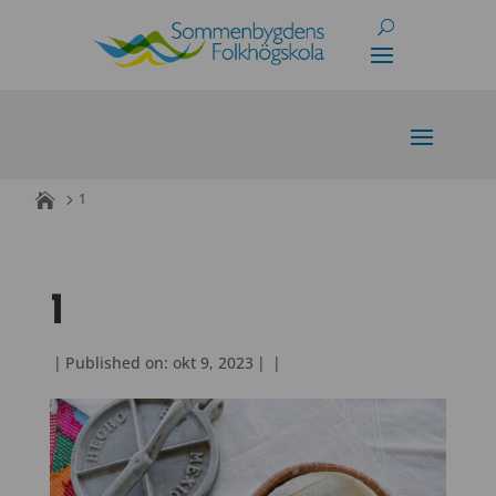
Skip
to
content
1
1
|
Published on: okt 9, 2023
|
|