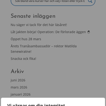
Senaste inläggen
Nu säger vi tack för det här läsåret!
Låt jakten börja! Operation: De förlorade äggen 🐣
Öppet hus 28 mars
Årets Tranåsambassadör – rektor Matilda
Senewiratne!
Snacka ock fika!
Arkiv
juni 2026
mars 2026
januari 2026
november 2025
Vi värnar om din integritet