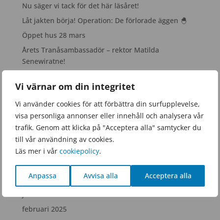
Nu säger vi tack för det här läsåret!
Låt jakten börja! Operation: De förlorade äggen 🐣
Öppet hus 28 mars
Årets Tranåsambassadör – rektor Matilda
Senewiratne!
Snacka ock fika!
Vi värnar om din integritet
Arkiv
Vi använder cookies för att förbättra din surfupplevelse,
visa personliga annonser eller innehåll och analysera vår
juni 2026
trafik. Genom att klicka på "Acceptera alla" samtycker du
mars 2026
till vår användning av cookies.
januari 2026
Läs mer i vår
cookiepolicy
.
november 2025
Anpassa
Avvisa alla
Acceptera alla
september 2025
juni 2025
februari 2025