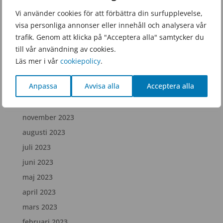
juni 2025
Vi använder cookies för att förbättra din surfupplevelse,
visa personliga annonser eller innehåll och analysera vår
februari 2025
trafik. Genom att klicka på "Acceptera alla" samtycker du
december 2024
till vår användning av cookies.
juli 2024
Läs mer i vår
cookiepolicy
.
april 2024
Anpassa
Avvisa alla
Acceptera alla
februari 2024
december 2023
november 2023
augusti 2023
juli 2023
juni 2023
maj 2023
april 2023
mars 2023
februari 2023