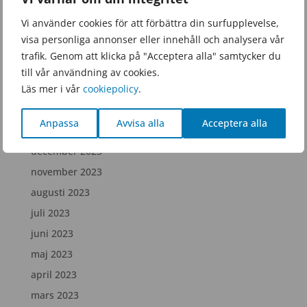
september 2025
Vi använder cookies för att förbättra din surfupplevelse,
juni 2025
visa personliga annonser eller innehåll och analysera vår
februari 2025
trafik. Genom att klicka på "Acceptera alla" samtycker du
december 2024
till vår användning av cookies.
Läs mer i vår
cookiepolicy
.
juli 2024
april 2024
Anpassa
Avvisa alla
Acceptera alla
februari 2024
december 2023
november 2023
augusti 2023
juli 2023
juni 2023
maj 2023
april 2023
mars 2023