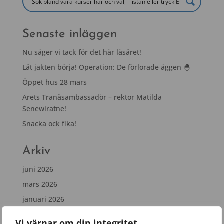
Senaste inläggen
Nu säger vi tack för det här läsåret!
Låt jakten börja! Operation: De förlorade äggen 🐣
Öppet hus 28 mars
Årets Tranåsambassadör – rektor Matilda
Senewiratne!
Snacka ock fika!
Arkiv
juni 2026
mars 2026
januari 2026
november 2025
Vi värnar om din integritet