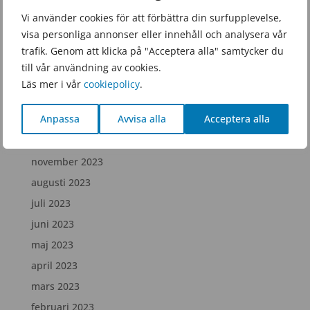
juni 2025
Vi använder cookies för att förbättra din surfupplevelse,
visa personliga annonser eller innehåll och analysera vår
februari 2025
trafik. Genom att klicka på "Acceptera alla" samtycker du
december 2024
till vår användning av cookies.
juli 2024
Läs mer i vår
cookiepolicy
.
april 2024
Anpassa
Avvisa alla
Acceptera alla
februari 2024
december 2023
november 2023
augusti 2023
juli 2023
juni 2023
maj 2023
april 2023
mars 2023
februari 2023