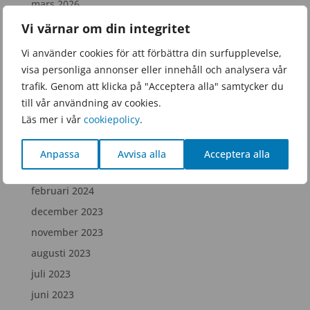
mars 2026
januari 2026
Vi värnar om din integritet
november 2025
Vi använder cookies för att förbättra din surfupplevelse,
september 2025
visa personliga annonser eller innehåll och analysera vår
trafik. Genom att klicka på "Acceptera alla" samtycker du
juni 2025
till vår användning av cookies.
februari 2025
Läs mer i vår
cookiepolicy
.
december 2024
juli 2024
Anpassa
Avvisa alla
Acceptera alla
april 2024
februari 2024
december 2023
november 2023
augusti 2023
juli 2023
juni 2023