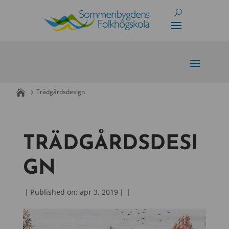
Skip
to
content
Trädgårdsdesign
TRÄDGÅRDSDESI
GN
|
Published on: apr 3, 2019
|
|